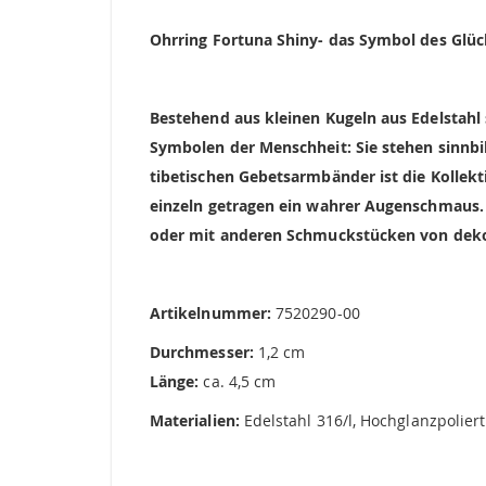
springen
Ohrring Fortuna Shiny- das Symbol des Glü
Bestehend aus kleinen Kugeln aus Edelstahl 
Symbolen der Menschheit: Sie stehen sinnbi
tibetischen Gebetsarmbänder ist die Kollek
einzeln getragen ein wahrer Augenschmaus.
oder mit anderen Schmuckstücken von dekos
Artikelnummer:
7520290-00
Durchmesser:
1,2 cm
Länge:
ca. 4,5 cm
Materialien:
Edelstahl 316/l, Hochglanzpoliert