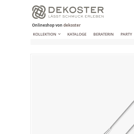
Zum
Inhalt
springen
Onlineshop von
dekoster
KOLLEKTION
KATALOGE
BERATERIN
PARTY
Zum
Ende
der
Bildgalerie
springen