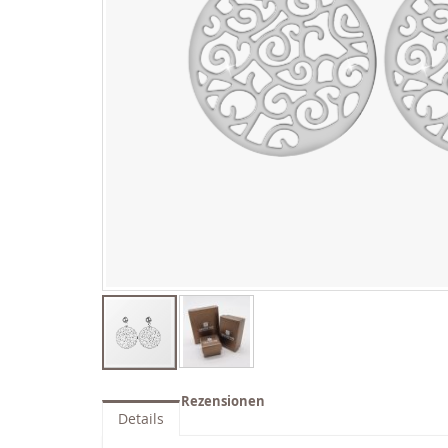
Zum
Anfang
Rezensionen
der
Details
Bildgalerie