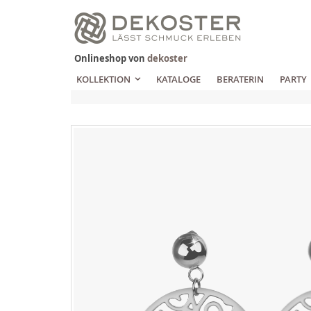
Zum
Inhalt
springen
Onlineshop von
dekoster
KOLLEKTION
KATALOGE
BERATERIN
PARTY
Zum
Ende
der
Bildgalerie
springen