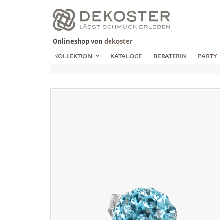
Zum
Inhalt
springen
Onlineshop von
dekoster
KOLLEKTION
KATALOGE
BERATERIN
PARTY
Zum
Ende
der
Bildgalerie
springen