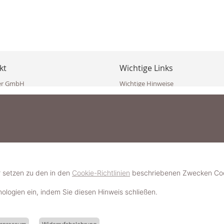
kt
Wichtige Links
er GmbH
Wichtige Hinweise
ppler Str. 10
Häufig gestellte Fragen (FAQ)
erndorf
AGB
ich
Widerrufsbelehrung
Vertrag widerrufen
dekoster.at
Datenschutzerklärung
koster.at
Impressum
Pressecorner
2 109 4280
6 2471
Schmuckerlebnis / Schmuckparty 
 623 47 410 (WhatsApp)
r setzen zu den in den
Cookie-Richtlinien
beschriebenen Zwecken Cook
Schmuck- & Styleguide werden
hnologien ein, indem Sie diesen Hinweis schließen.