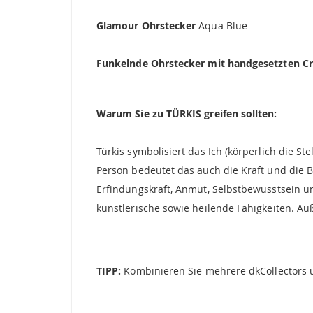
springen
Glamour Ohrstecker
Aqua Blue
Funkelnde Ohrstecker mit handgesetzten Cry
Warum Sie zu TÜRKIS greifen sollten:
Türkis symbolisiert das Ich (körperlich die S
Person bedeutet das auch die Kraft und die Be
Erfindungskraft, Anmut, Selbstbewusstsein un
künstlerische sowie heilende Fähigkeiten. Au
TIPP:
Kombinieren Sie mehrere dkCollectors u