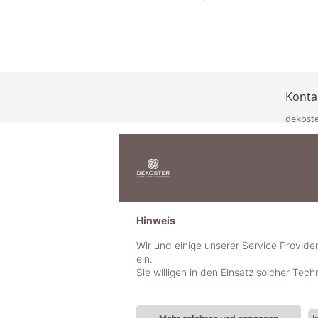
Konta
dekost
Eisenka
9141 Eb
Österre
office@
www.de
+49 322
Hinweis
+43 423
+43 677
Wir und einige unserer Service Provide
ein.
Sie willigen in den Einsatz solcher Tec