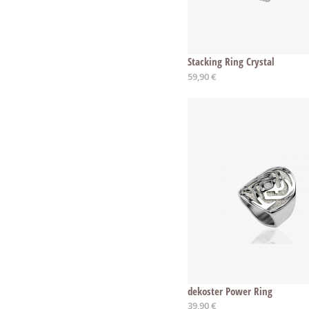
Stacking Ring Crystal
Ab
59,90 €
dekoster Power Ring
Ab
39,90 €