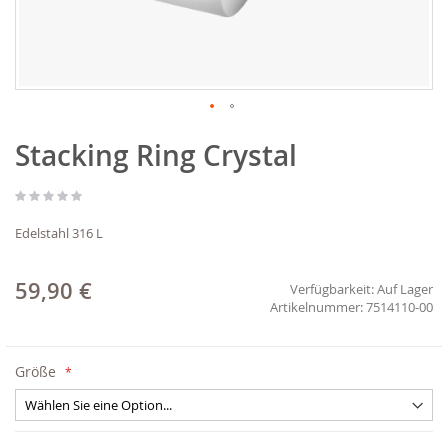
Zum
Stacking Ring Crystal
Anfang
der
Bildgalerie
springen
Edelstahl 316 L
59,90 €
Verfügbarkeit:
Auf Lager
7514110-00
Größe