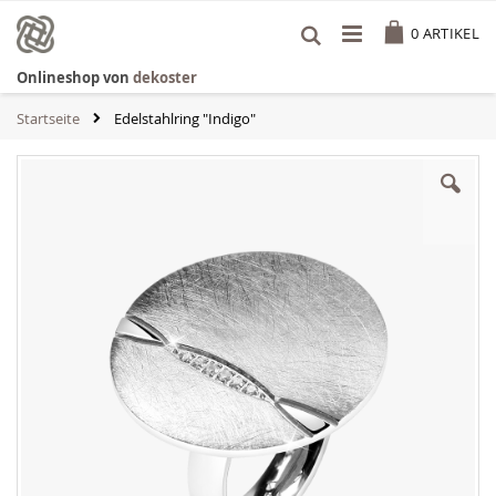
Zum
Cart
Inhalt
0
ARTIKEL
springen
Onlineshop von
dekoster
Startseite
Edelstahlring "Indigo"
Zum
Ende
der
Bildgalerie
springen