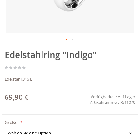
Zum
Edelstahlring "Indigo"
Anfang
der
Bildgalerie
springen
Edelstahl 316 L
69,90 €
Verfügbarkeit:
Auf Lager
7511070
Größe