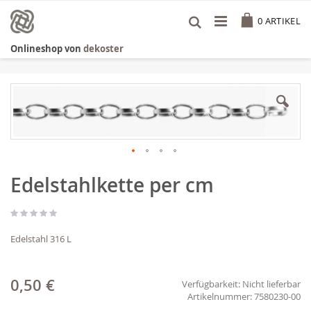
Zum
Cart
Inhalt
0
ARTIKEL
springen
Onlineshop von
dekoster
Zum
Ende
der
Bildgalerie
springen
Zum
Edelstahlkette per cm
Anfang
der
Bildgalerie
springen
Edelstahl 316 L
0,50 €
Verfügbarkeit:
Nicht lieferbar
7580230-00