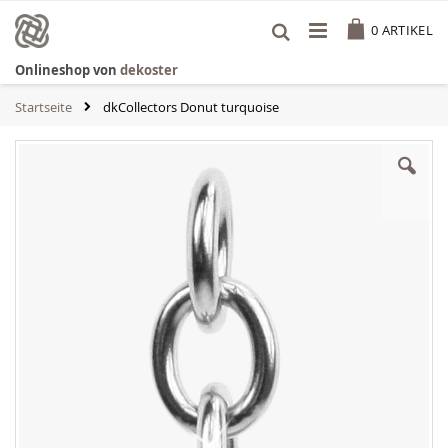
Zum
Cart
Inhalt
0
ARTIKEL
springen
Onlineshop von
dekoster
Startseite
dkCollectors Donut turquoise
Zum
Ende
der
Bildgalerie
springen