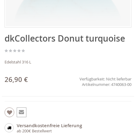
Zum
dkCollectors Donut turquoise
Anfang
der
Bildgalerie
springen
Edelstahl 316 L
26,90 €
Verfügbarkeit:
Nicht lieferbar
4740063-00
Versandkostenfreie Lieferung
ab 200€ Bestellwert