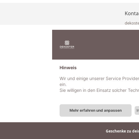
Konta
dekost
Eisenka
9141 Eb
Österre
office@
www.de
+49 322
Hinweis
+43 423
+43 677
Wir und einige unserer Service Provide
ein.
Sie willigen in den Einsatz solcher Tec
Mehr erfahren und anpassen
I
Geschenke zu dein