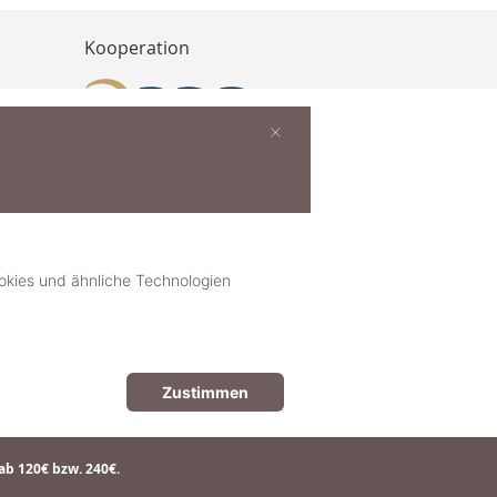
Kooperation
×
buchen
ies und ähnliche Technologien
Zustimmen
© 2018-2025 dekoster GmbH
ab 120€ bzw. 240€.