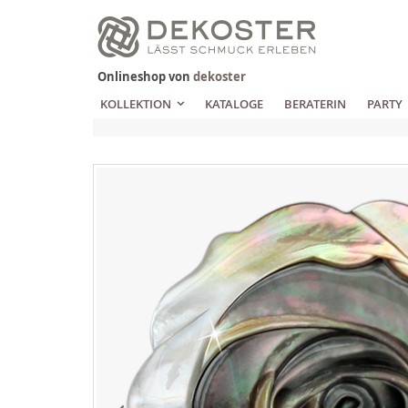
Zum
Inhalt
springen
Onlineshop von
dekoster
KOLLEKTION
KATALOGE
BERATERIN
PARTY
Zum
Ende
der
Bildgalerie
springen