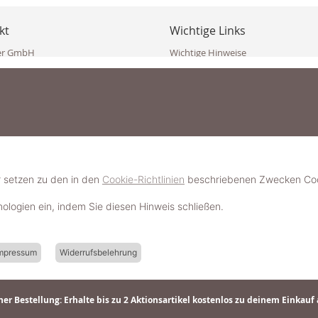
kt
Wichtige Links
er GmbH
Wichtige Hinweise
ppler Str. 10
Häufig gestellte Fragen (FAQ)
erndorf
AGB
ich
Widerrufsbelehrung
Vertrag widerrufen
dekoster.at
Datenschutzerklärung
koster.at
Impressum
Pressecorner
2 109 4280
6 2471
Schmuckerlebnis / Schmuckparty 
 623 47 410 (WhatsApp)
r setzen zu den in den
Cookie-Richtlinien
beschriebenen Zwecken Cook
Schmuck- & Styleguide werden
hnologien ein, indem Sie diesen Hinweis schließen.
mpressum
Widerrufsbelehrung
er Bestellung: Erhalte bis zu 2 Aktionsartikel kostenlos zu deinem Einkauf 