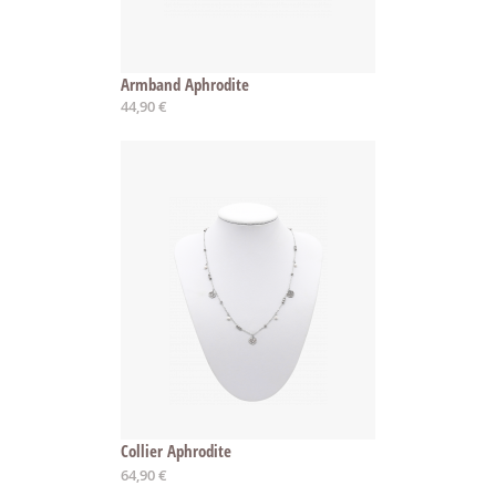
Armband Aphrodite
44,90 €
Collier Aphrodite
Ab
64,90 €