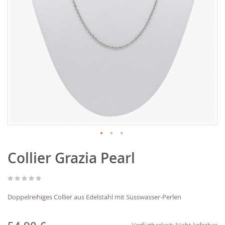
Zum
Collier Grazia Pearl
Anfang
der
Bildgalerie
springen
Doppelreihiges Collier aus Edelstahl mit Süsswasser-Perlen
Verfügbarkeit:
Nicht lieferbar