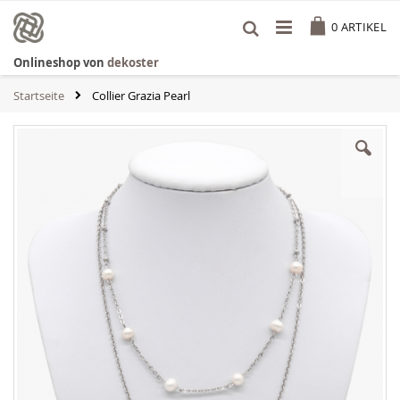
Zum
Cart
Inhalt
0
ARTIKEL
springen
Onlineshop von
dekoster
Startseite
Collier Grazia Pearl
Zum
Ende
der
Bildgalerie
springen