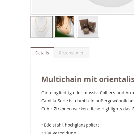
Zum
Anfang
der
Details
Rezensionen
Bildgalerie
springen
Multichain mit orientali
Ob feingliedrig oder massiv: Colliers und Ar
Camilla Serie ist damit ein außergewöhnlich
Cubic Zirkonen wecken diese Highlights das 
• Edelstahl, hochglanzpoliert
• 18K Vergoldung