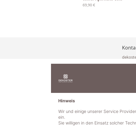
Ab
69,90 €
Konta
dekost
Eisenka
9141 Eb
Österre
office@
www.de
+49 322
Hinweis
+43 423
+43 677
Wir und einige unserer Service Provide
ein.
Sie willigen in den Einsatz solcher Tec