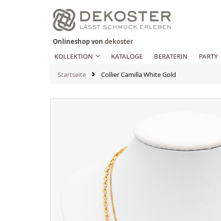
Zum
Inhalt
springen
Onlineshop von
dekoster
KOLLEKTION
KATALOGE
BERATERIN
PARTY
Startseite
Collier Camilla White Gold
Zum
Ende
der
Bildgalerie
springen