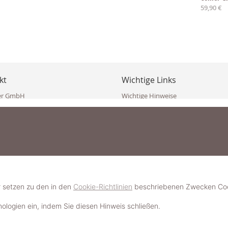
59,90 €
kt
Wichtige Links
er GmbH
Wichtige Hinweise
ppler Str. 10
Häufig gestellte Fragen (FAQ)
erndorf
AGB
ich
Widerrufsbelehrung
Vertrag widerrufen
dekoster.at
Datenschutzerklärung
koster.at
Impressum
Pressecorner
2 109 4280
6 2471
Schmuckerlebnis / Schmuckparty 
 623 47 410 (WhatsApp)
r setzen zu den in den
Cookie-Richtlinien
beschriebenen Zwecken Cook
Schmuck- & Styleguide werden
hnologien ein, indem Sie diesen Hinweis schließen.