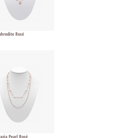
phrodite Rosé
razia Pearl Rosé