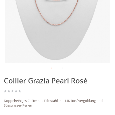
Zum
Collier Grazia Pearl Rosé
Anfang
der
Bildgalerie
springen
Doppelreihiges Collier aus Edelstahl mit 14K Rosévergoldung und
Süsswasser-Perlen