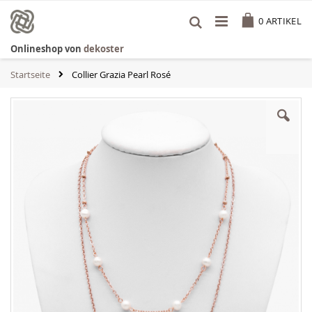
Zum
Cart
Inhalt
0
ARTIKEL
springen
Onlineshop von
dekoster
Startseite
Collier Grazia Pearl Rosé
Zum
Ende
der
Bildgalerie
springen