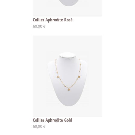
Collier Aphrodite Rosé
Ab
69,90 €
Collier Aphrodite Gold
Ab
69,90 €