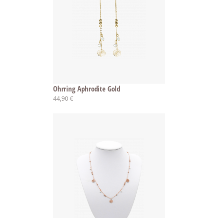
Ohrring Aphrodite Gold
44,90 €