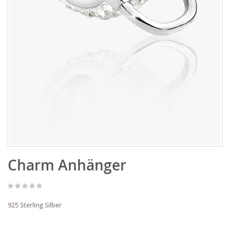
Zum
Charm Anhänger
Anfang
der
Bildgalerie
springen
925 Sterling Silber