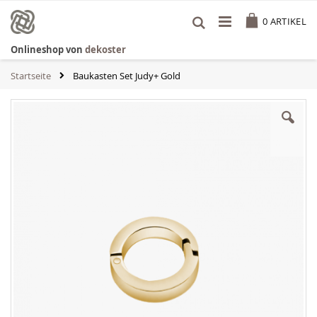
Zum
Cart
Inhalt
0
ARTIKEL
springen
Onlineshop von
dekoster
Startseite
Baukasten Set Judy+ Gold
Zum
Ende
der
Bildgalerie
springen