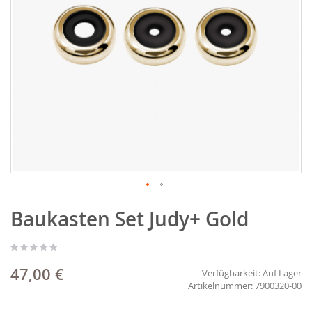
Zum
Baukasten Set Judy+ Gold
Anfang
der
Bildgalerie
springen
47,00 €
Verfügbarkeit:
Auf Lager
7900320-00