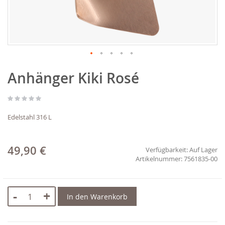
Zum
Anhänger Kiki Rosé
Anfang
der
Bildgalerie
springen
Edelstahl 316 L
49,90 €
Verfügbarkeit:
Auf Lager
7561835-00
-
+
In den Warenkorb