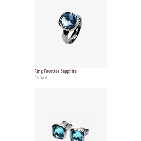
Ring Facettes Sapphire
Ab
39,90 €