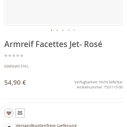
Zum
Armreif Facettes Jet- Rosé
Anfang
der
Bildgalerie
springen
Edelstahl 316 L
54,90 €
Verfügbarkeit:
Nicht lieferbar
7531115-00
Versandkostenfreie Lieferung