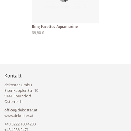
Ring Facettes Aquamarine
Ab
39,90 €
Kontakt
dekoster GmbH
Eisenkappler Str. 10
9141 Eberndorf
Österreich
office@dekoster.at
www.dekoster.at
+49 3222 109 4280
+43 4236 2471