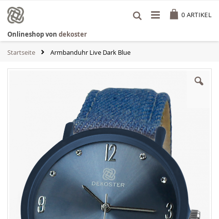
Zum
Cart
Inhalt
0
ARTIKEL
springen
Onlineshop von
dekoster
Startseite
Armbanduhr Live Dark Blue
Zum
Ende
der
Bildgalerie
springen