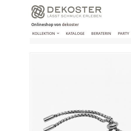
Zum
Inhalt
springen
Onlineshop von
dekoster
KOLLEKTION
KATALOGE
BERATERIN
PARTY
Zum
Ende
der
Bildgalerie
springen