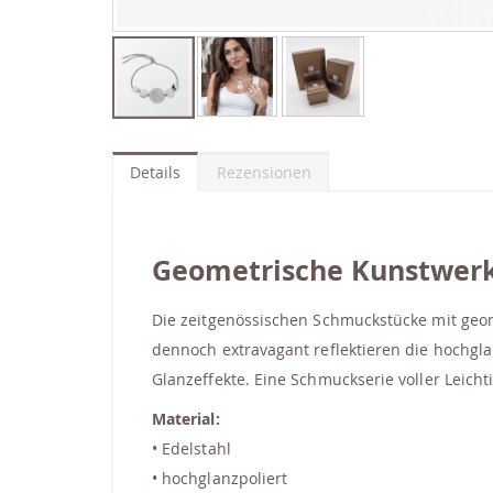
Zum
Anfang
der
Details
Rezensionen
Bildgalerie
springen
Geometrische Kunstwer
Die zeitgenössischen Schmuckstücke mit ge
dennoch extravagant reflektieren die
hochgla
Glanzeffekte. Eine Schmuckserie voller Leich
Material:
• Edelstahl
• hochglanzpoliert