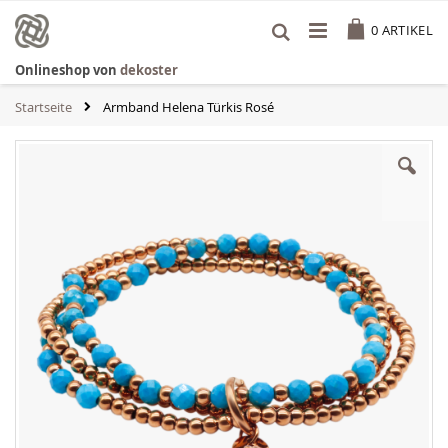
Zum
Cart
Inhalt
0
ARTIKEL
springen
Onlineshop von
dekoster
Startseite
Armband Helena Türkis Rosé
Zum
Ende
der
Bildgalerie
springen