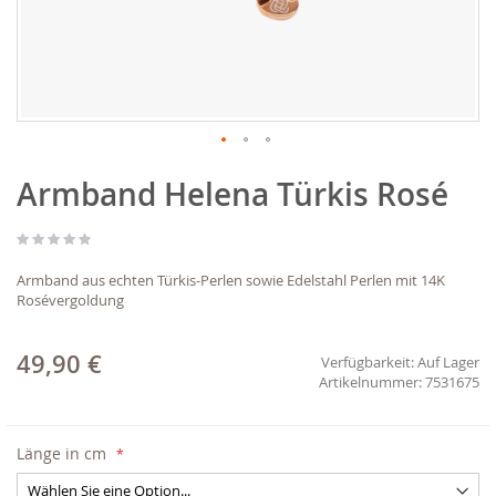
Zum
Armband Helena Türkis Rosé
Anfang
der
Bildgalerie
springen
Armband aus echten Türkis-Perlen sowie Edelstahl Perlen mit 14K
Rosévergoldung
49,90 €
Verfügbarkeit:
Auf Lager
7531675
Länge in cm