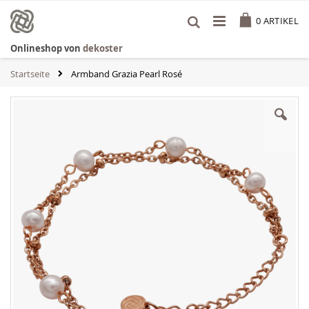
Zum
Cart
Inhalt
0
ARTIKEL
springen
Onlineshop von
dekoster
Startseite
Armband Grazia Pearl Rosé
Zum
Ende
der
Bildgalerie
springen