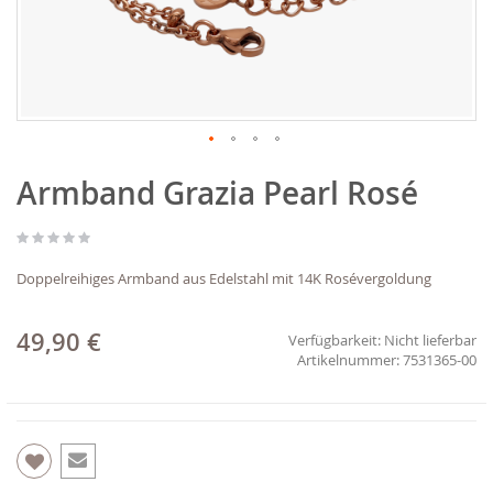
Zum
Armband Grazia Pearl Rosé
Anfang
der
Bildgalerie
springen
Doppelreihiges Armband aus Edelstahl mit 14K Rosévergoldung
49,90 €
Verfügbarkeit:
Nicht lieferbar
7531365-00