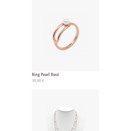
Ring Pearl Rosé
Ab
39,90 €