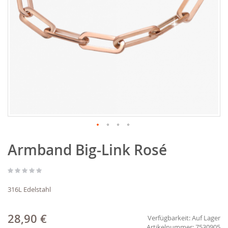
Zum
Armband Big-Link Rosé
Anfang
der
Bildgalerie
springen
316L Edelstahl
28,90 €
Verfügbarkeit:
Auf Lager
7530905