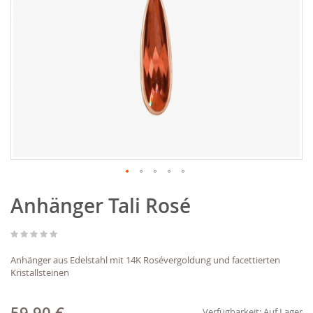
Zum
Anhänger Tali Rosé
Anfang
der
Bildgalerie
springen
Anhänger aus Edelstahl mit 14K Rosévergoldung und facettierten
Kristallsteinen
Verfügbarkeit:
Auf Lager