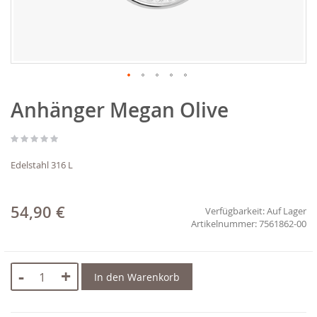
Zum
Anhänger Megan Olive
Anfang
der
Bildgalerie
springen
Edelstahl 316 L
54,90 €
Verfügbarkeit:
Auf Lager
7561862-00
-
+
In den Warenkorb