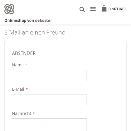
Zum
Cart
Inhalt
0
ARTIKEL
springen
Onlineshop von
dekoster
E-Mail an einen Freund
ABSENDER
Name
E-Mail
Nachricht