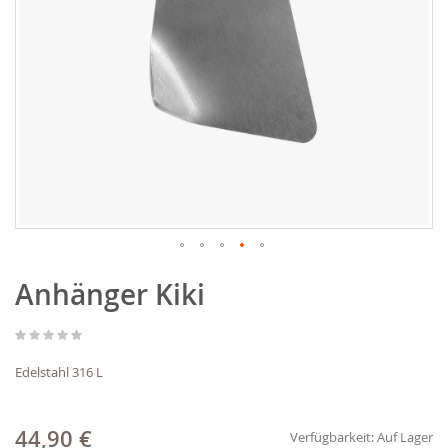
Zum
Anhänger Kiki
Anfang
der
Bildgalerie
springen
Edelstahl 316 L
44,90 €
Verfügbarkeit:
Auf Lager