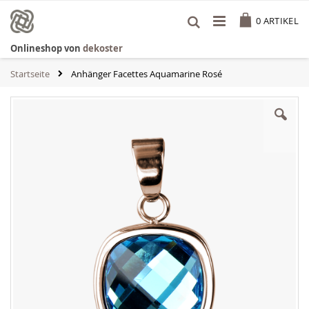
Zum
Cart
Inhalt
0
ARTIKEL
springen
Onlineshop von
dekoster
Startseite
Anhänger Facettes Aquamarine Rosé
Zum
Ende
der
Bildgalerie
springen