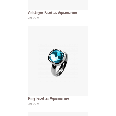
Anhänger Facettes Aquamarine
29,90 €
Ring Facettes Aquamarine
Ab
39,90 €