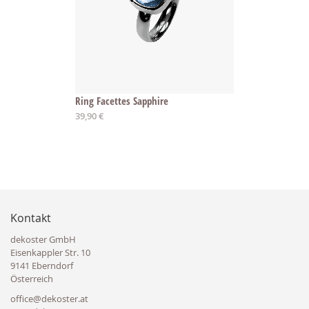
Ring Facettes Sapphire
Ab
39,90 €
Kontakt
dekoster GmbH
Eisenkappler Str. 10
9141 Eberndorf
Österreich
office@dekoster.at