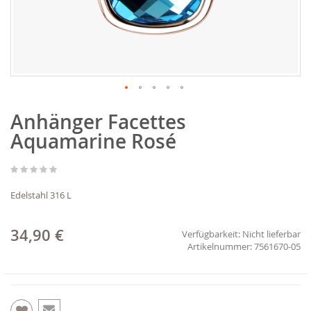
Zum
Anhänger Facettes
Anfang
der
Aquamarine Rosé
Bildgalerie
springen
Edelstahl 316 L
34,90 €
Verfügbarkeit:
Nicht lieferbar
7561670-05