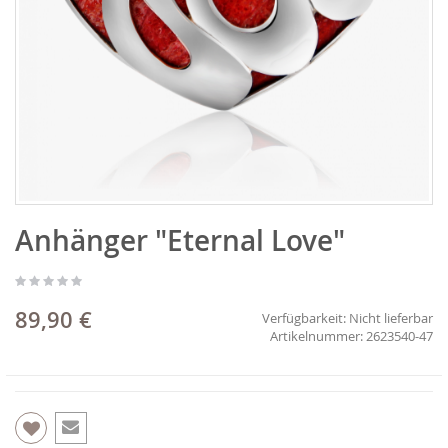
Zum
Anhänger "Eternal Love"
Anfang
der
Bildgalerie
springen
89,90 €
Verfügbarkeit:
Nicht lieferbar
2623540-47