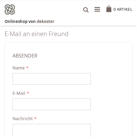
Zum
Cart
Inhalt
0
ARTIKEL
springen
Onlineshop von
dekoster
E-Mail an einen Freund
ABSENDER
Name
E-Mail
Nachricht