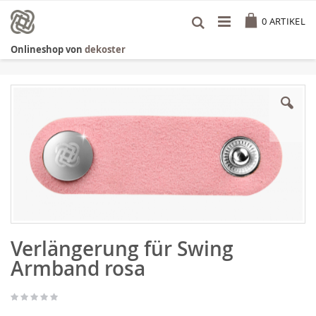
Zum
Cart
Inhalt
0
ARTIKEL
springen
Onlineshop von
dekoster
Zum
Ende
der
Bildgalerie
springen
Zum
Verlängerung für Swing
Anfang
der
Armband rosa
Bildgalerie
springen