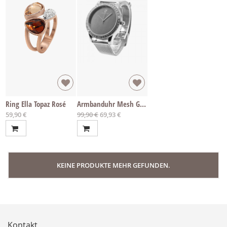
Ring Ella Topaz Rosé
Armbanduhr Mesh Glamour
Ab
Sonderpreis
59,90 €
99,90 €
69,93 €
KEINE PRODUKTE MEHR GEFUNDEN.
Kontakt