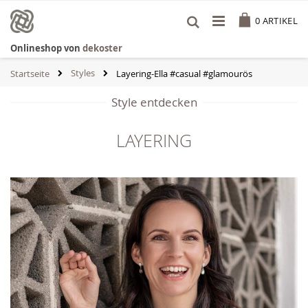
Zum
Cart
Inhalt
0
ARTIKEL
springen
Onlineshop von
dekoster
Styles
Startseite
Layering-Ella #casual #glamourös
Style entdecken
LAYERING