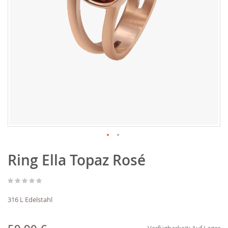
Zum
Ring Ella Topaz Rosé
Anfang
der
Bildgalerie
springen
316 L Edelstahl
Verfügbarkeit:
Auf Lager