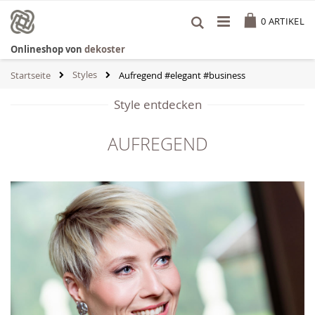
Zum
Cart
Inhalt
0
ARTIKEL
springen
Onlineshop von
dekoster
Styles
Startseite
Aufregend #elegant #business
Style entdecken
AUFREGEND