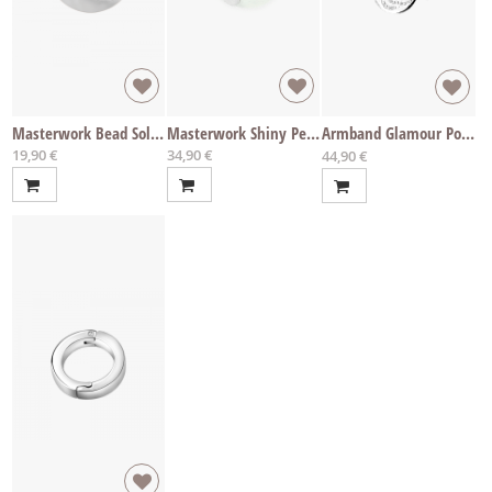
Masterwork Bead Solid Shiny
Masterwork Shiny Pearl Bead
Armband Glamour Power Pearl - diverse Längen
19,90 €
34,90 €
Ab
44,90 €