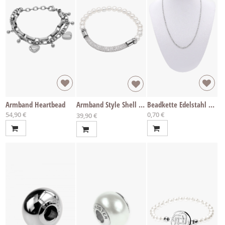
Armband Heartbead
Armband Style Shell Pearl
Beadkette Edelstahl per cm
54,90 €
0,70 €
Ab
39,90 €