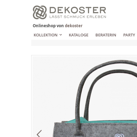
Zum
Inhalt
springen
Onlineshop von
dekoster
KOLLEKTION
KATALOGE
BERATERIN
PARTY
Zum
Ende
der
Bildgalerie
springen