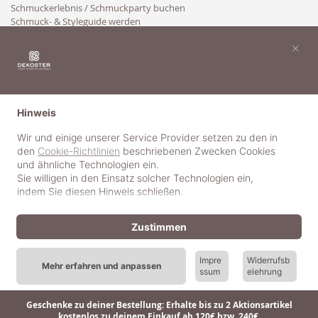
Schmuckerlebnis / Schmuckparty buchen
Schmuck- & Styleguide werden
Kooperation
×
Hinweis
Wir und einige unserer Service Provider setzen zu den in
den
Cookie-Richtlinien
beschriebenen Zwecken Cookies
und ähnliche Technologien ein.
Sie willigen in den Einsatz solcher Technologien ein,
indem Sie diesen Hinweis schließen.
Zustimmen
Impre
Widerrufsb
Mehr erfahren und anpassen
ssum
elehrung
© 2018-2025 dekoster GmbH
Geschenke zu deiner Bestellung: Erhalte bis zu 2 Aktionsartikel
kostenlos zu deinem Einkauf ab 120€ bzw. 240€.