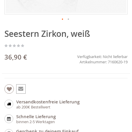
Zum
Seestern Zirkon, weiß
Anfang
der
Bildgalerie
springen
36,90 €
Verfügbarkeit:
Nicht lieferbar
7160620-19
Versandkostenfreie Lieferung
ab 200€ Bestellwert
Schnelle Lieferung
binnen 2-5 Werktagen
Geschenk zu deinem Einkauf