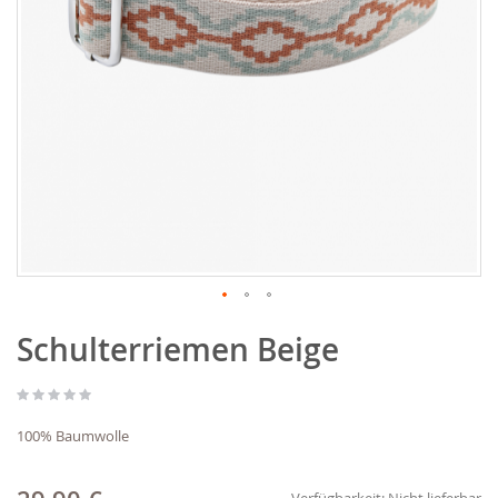
Zum
Schulterriemen Beige
Anfang
der
Bildgalerie
springen
100% Baumwolle
Verfügbarkeit:
Nicht lieferbar