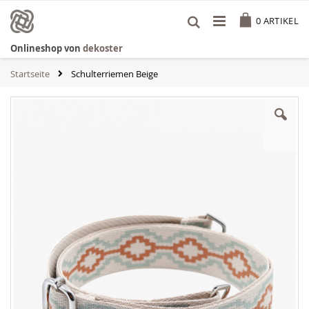
Zum
Cart
Inhalt
0
ARTIKEL
springen
Onlineshop von
dekoster
Startseite
Schulterriemen Beige
Zum
Ende
der
Bildgalerie
springen