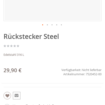
Zum
Rückstecker Steel
Anfang
der
Bildgalerie
springen
Edelstahl 316 L
29,90 €
Verfügbarkeit:
Nicht lieferbar
7520452-00