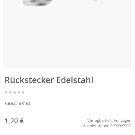
Zum
Rückstecker Edelstahl
Anfang
der
Bildgalerie
springen
Edelstahl 316 L
1,20 €
Verfügbarkeit:
Auf Lager
9999927-00