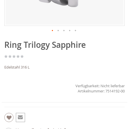
Zum
Ring Trilogy Sapphire
Anfang
der
Bildgalerie
springen
Edelstahl 316 L
Verfügbarkeit:
Nicht lieferbar
7514192-00