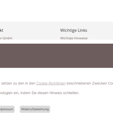
kt
Wichtige Links
er GmbH
Wichtige Hinweise
ppler Str. 10
Häufig gestellte Fragen (FAQ)
erndorf
AGB
ich
Widerrufsbelehrung
Vertrag widerrufen
dekoster.at
Datenschutzerklärung
koster.at
Impressum
Pressecorner
2 109 4280
6 2471
Schmuckerlebnis / Schmuckparty 
 623 47 410 (WhatsApp)
r setzen zu den in den
Cookie-Richtlinien
beschriebenen Zwecken Cook
Schmuck- & Styleguide werden
hnologien ein, indem Sie diesen Hinweis schließen.
mpressum
Widerrufsbelehrung