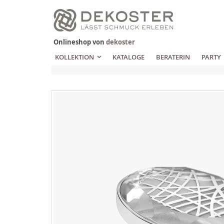
Zum
Inhalt
springen
Onlineshop von
dekoster
KOLLEKTION
KATALOGE
BERATERIN
PARTY
Zum
Ende
der
Bildgalerie
springen