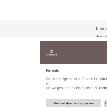
Konta
dekost
Eisenka
9141 Eb
Österre
office@
www.de
+49 322
Hinweis
+43 423
+43 677
Wir und einige unserer Service Provide
ein.
Sie willigen in den Einsatz solcher Tec
Mehr erfahren und anpassen
I