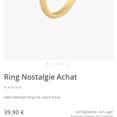
Zum
Ring Nostalgie Achat
Anfang
der
Bildgalerie
springen
edler Edelstahl Ring mit rotem Achat
39,90 €
Verfügbarkeit:
Auf Lager
7511326-00