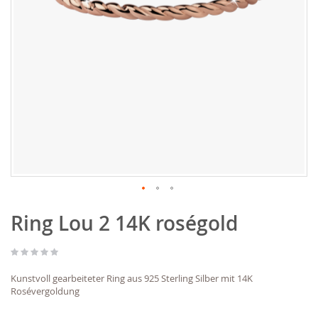
Zum
Ring Lou 2 14K roségold
Anfang
der
Bildgalerie
springen
Kunstvoll gearbeiteter Ring aus 925 Sterling Silber mit 14K
Rosévergoldung