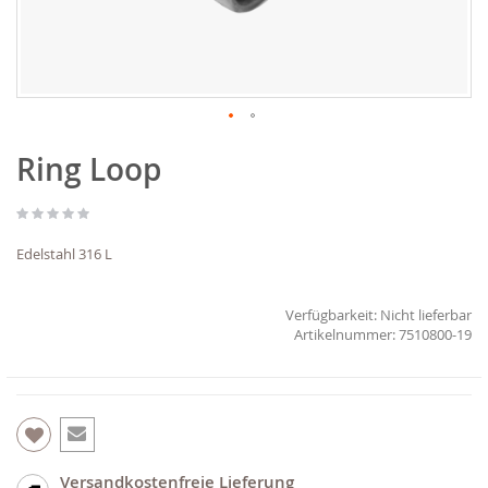
Zum
Ring Loop
Anfang
der
Bildgalerie
springen
Edelstahl 316 L
Verfügbarkeit:
Nicht lieferbar
7510800-19
Versandkostenfreie Lieferung