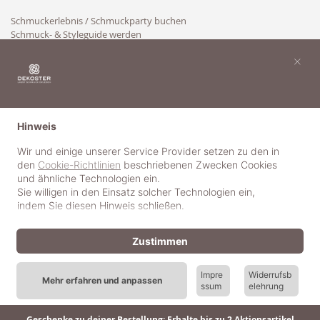
Schmuckerlebnis / Schmuckparty buchen
Schmuck- & Styleguide werden
Kooperation
×
Hinweis
Wir und einige unserer Service Provider setzen zu den in
den
Cookie-Richtlinien
beschriebenen Zwecken Cookies
und ähnliche Technologien ein.
Sie willigen in den Einsatz solcher Technologien ein,
indem Sie diesen Hinweis schließen.
Zustimmen
Impre
Widerrufsb
Mehr erfahren und anpassen
ssum
elehrung
© 2018-2025 dekoster GmbH
Geschenke zu deiner Bestellung: Erhalte bis zu 2 Aktionsartikel