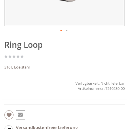
Zum
Ring Loop
Anfang
der
Bildgalerie
springen
316 L Edelstahl
Verfügbarkeit:
Nicht lieferbar
7510230-00
Versandkostenfreie Lieferung