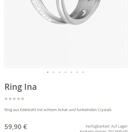
Zum
Ring Ina
Anfang
der
Bildgalerie
springen
Ring aus Edelstahl mit echtem Achat und funkelnden Crystals
59,90 €
Verfügbarkeit:
Auf Lager
7512830-00