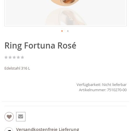
Zum
Ring Fortuna Rosé
Anfang
der
Bildgalerie
springen
Edelstahl 316 L
Verfügbarkeit:
Nicht lieferbar
7510270-00
Versandkostenfreie Lieferung