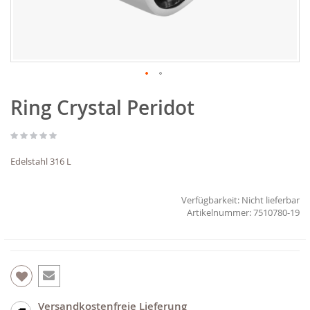
Zum
Ring Crystal Peridot
Anfang
der
Bildgalerie
springen
Edelstahl 316 L
Verfügbarkeit:
Nicht lieferbar
7510780-19
Versandkostenfreie Lieferung