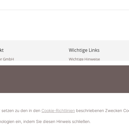
kt
Wichtige Links
er GmbH
Wichtige Hinweise
ppler Str. 10
Häufig gestellte Fragen (FAQ)
erndorf
AGB
ich
Widerrufsbelehrung
Vertrag widerrufen
dekoster.at
Datenschutzerklärung
koster.at
Impressum
Pressecorner
2 109 4280
6 2471
Schmuckerlebnis / Schmuckparty 
 623 47 410 (WhatsApp)
r setzen zu den in den
Cookie-Richtlinien
beschriebenen Zwecken Cook
Schmuck- & Styleguide werden
hnologien ein, indem Sie diesen Hinweis schließen.