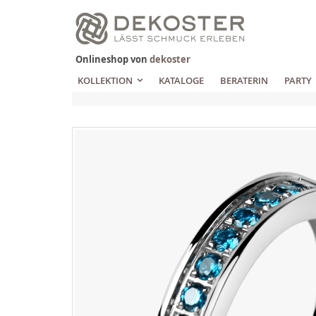
Zum
Inhalt
springen
Onlineshop von
dekoster
KOLLEKTION
KATALOGE
BERATERIN
PARTY
Zum
Ende
der
Bildgalerie
springen