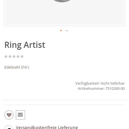
Zum
Ring Artist
Anfang
der
Bildgalerie
springen
Edelstahl 316 L
Verfügbarkeit:
Nicht lieferbar
7510280-00
Versandkostenfreie Lieferung