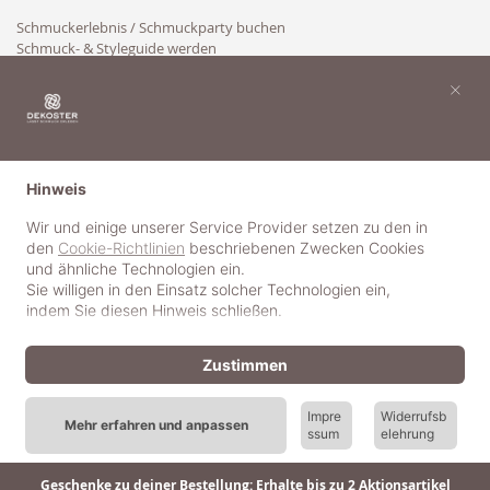
Schmuckerlebnis / Schmuckparty buchen
Schmuck- & Styleguide werden
Kooperation
×
Hinweis
Wir und einige unserer Service Provider setzen zu den in
den
Cookie-Richtlinien
beschriebenen Zwecken Cookies
und ähnliche Technologien ein.
Sie willigen in den Einsatz solcher Technologien ein,
indem Sie diesen Hinweis schließen.
Zustimmen
Impre
Widerrufsb
Mehr erfahren und anpassen
ssum
elehrung
© 2018-2025 dekoster GmbH
Geschenke zu deiner Bestellung: Erhalte bis zu 2 Aktionsartikel