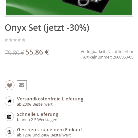
Zum
Onyx Set (jetzt -30%)
Anfang
der
Bildgalerie
springen
55,86 €
Sonderpreis
79,80 €
Verfügbarkeit:
Nicht lieferbar
2660960-05
Versandkostenfreie Lieferung
ab 200€ Bestellwert
Schnelle Lieferung
binnen 2-5 Werktagen
Geschenk zu deinem Einkauf
ab 120€ und 240€ Bestellwert