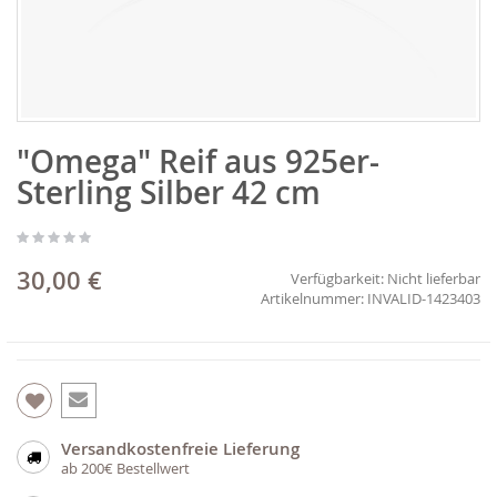
Zum
"Omega" Reif aus 925er-
Anfang
der
Sterling Silber 42 cm
Bildgalerie
springen
30,00 €
Verfügbarkeit:
Nicht lieferbar
INVALID-1423403
Versandkostenfreie Lieferung
ab 200€ Bestellwert