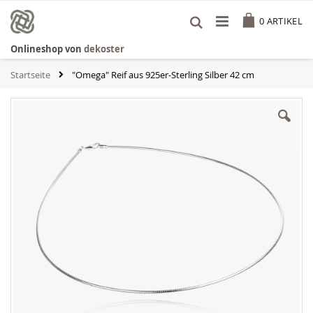
Zum
Cart
Inhalt
0
ARTIKEL
springen
Onlineshop von
dekoster
Startseite
"Omega" Reif aus 925er-Sterling Silber 42 cm
Zum
Ende
der
Bildgalerie
springen