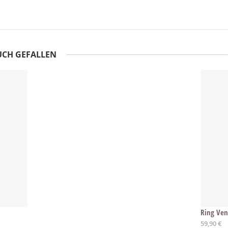
UCH GEFALLEN
Ring Ven
Ab
59,90 €