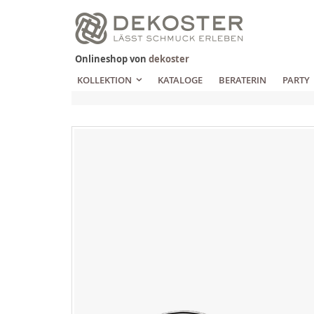
Zum
Inhalt
springen
Onlineshop von
dekoster
KOLLEKTION
KATALOGE
BERATERIN
PARTY
Zum
Ende
der
Bildgalerie
springen