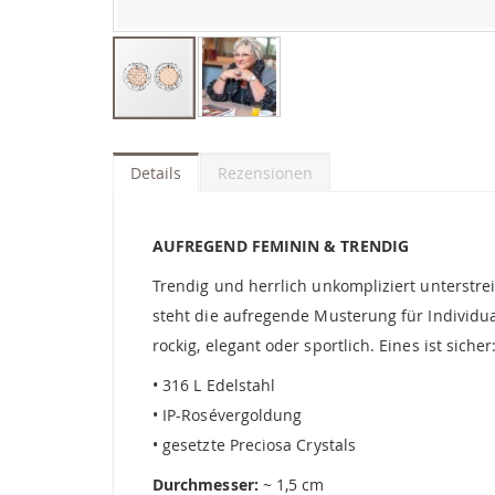
Zum
Anfang
der
Details
Rezensionen
Bildgalerie
springen
AUFREGEND FEMININ & TRENDIG
Trendig und herrlich unkompliziert unterstrei
steht die aufregende Musterung für Individua
rockig, elegant oder sportlich. Eines ist sich
• 316 L Edelstahl
• IP-Rosévergoldung
• gesetzte Preciosa Crystals
Durchmesser:
~ 1,5 cm